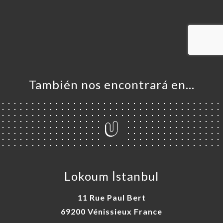
ERVA
IDO
ERÍA
EÑA
NÚ
También nos encontrará en…
ACTO
Lokoum İstanbul
11 Rue Paul Bert
69200 Vénissieux France