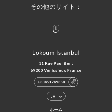
その他のサイト：
Lokoum İstanbul
11 Rue Paul Bert
69200 Vénissieux France
+33451249358
JA
ホーム