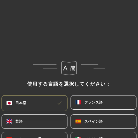
Kofte
Boulette de viande hachée épicés
15.00€
Adana
Brochette de viande hachée
17.00€
Tavuk sis
使用する言語を選択してください：
使用する言語を選択してください：
Brochette de poulet
17.00€
フランス語
フランス語
日本語
日本語
Kuzu sis
Brochette d'agneau
英語
英語
スペイン語
スペイン語
18.00€