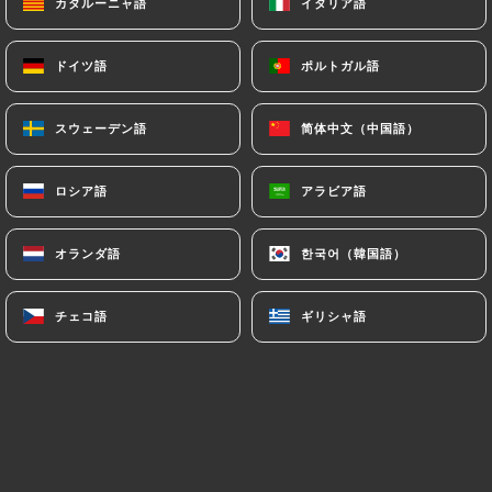
カタルーニャ語
カタルーニャ語
イタリア語
イタリア語
Grillade mixte
Kofte, Brochette de poulet, Brochette d'agneau
ドイツ語
ドイツ語
ポルトガル語
ポルトガル語
22.00€
スウェーデン語
スウェーデン語
简体中文（中国語）
简体中文（中国語）
Beyti adana
Brochette de viande hachée enroulée, sauce
ロシア語
ロシア語
アラビア語
アラビア語
tomate, yaourt
18.00€
オランダ語
オランダ語
한국어（韓国語）
한국어（韓国語）
Beyti tavuk
チェコ語
チェコ語
ギリシャ語
ギリシャ語
Brochette de poulet enroulée, sauce tomate, yaourt
18.00€
Bavette
Assiette bavette de veau
18.00€