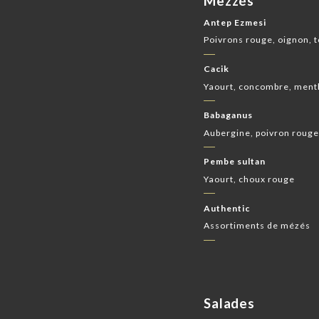
Mezzés
Antep Ezmesi
Poivrons rouge, oignon, to
Cacik
Yaourt, concombre, menth
Babaganus
Aubergine, poivron rouge,
Pembe sultan
Yaourt, choux rouge
Authentic
Assortiments de mézés
Salades