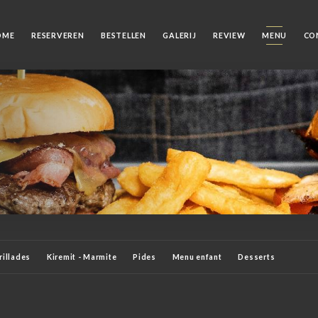
OME
RESERVEREN
BESTELLEN
GALERIJ
REVIEW
MENU
CO
rillades
Kiremit - Marmite
Pides
Menu enfant
Desserts