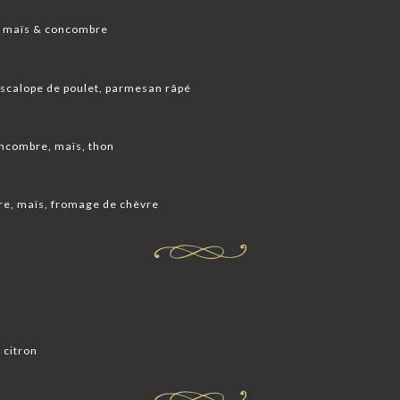
, maïs & concombre
escalope de poulet, parmesan râpé
oncombre, maïs, thon
re, maïs, fromage de chèvre
 citron