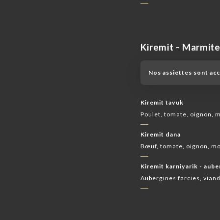
Kiremit - Marmit
Nos assiettes sont ac
Kiremit tavuk
Poulet, tomate, oignon, 
Kiremit dana
Bœuf, tomate, oignon, m
Kiremit karniyarik - aub
Aubergines farcies, via