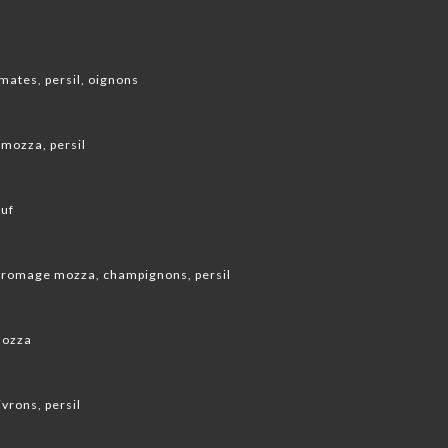
mates, persil, oignons
mozza, persil
œuf
 fromage mozza, champignons, persil
mozza
vrons, persil