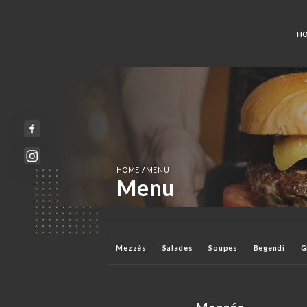
H
/
HOME
MENU
Menu
Mezzés
Salades
Soupes
Begendi
G
Boissons fraîches
Boissons chaudes