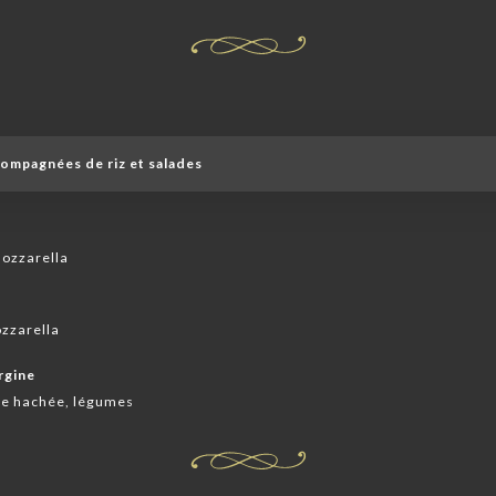
e
compagnées de riz et salades
mozzarella
ozzarella
ergine
nde hachée, légumes