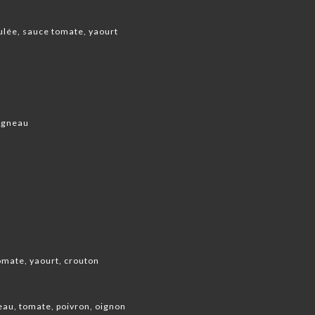
ulée, sauce tomate, yaourt
'agneau
omate, yaourt, crouton
au, tomate, poivron, oignon