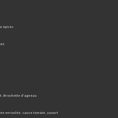
e épicés
hée
et, Brochette d'agneau
ée enroulée, sauce tomate, yaourt